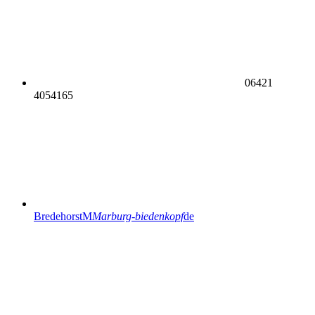
06421
4054165
BredehorstM
Marburg-biedenkopf
de