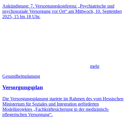
Ankündigung: 7. Versorgungskonferenz „Psychiatrische und
psychosoziale Versorgung vor Ort“ am Mittwoch, 10. September
2025, 15 bis 18 Uhr.
mehr
Gesundheitsplanung
Versorgungsplan
Die Versorgungsplanung startete im Rahmen des vom Hessischen
Ministerium für Soziales und Integration geförderten
Modellprojektes „Fachkräftesicherung in der medizinisch-
pflegerischen Versorgung“.