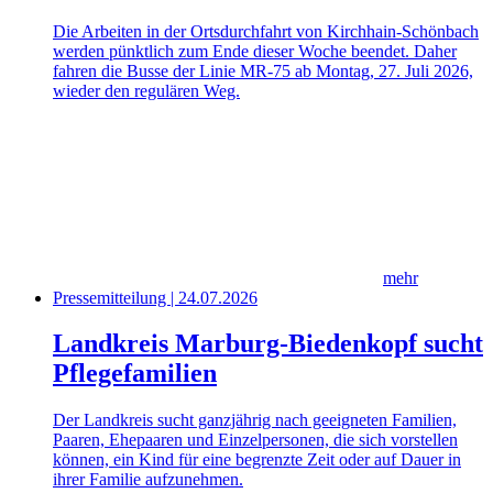
Die Arbeiten in der Ortsdurchfahrt von Kirchhain-Schönbach
werden pünktlich zum Ende dieser Woche beendet. Daher
fahren die Busse der Linie MR-75 ab Montag, 27. Juli 2026,
wieder den regulären Weg.
mehr
Pressemitteilung | 24.07.2026
Landkreis Marburg-Biedenkopf sucht
Pflegefamilien
Der Landkreis sucht ganzjährig nach geeigneten Familien,
Paaren, Ehepaaren und Einzelpersonen, die sich vorstellen
können, ein Kind für eine begrenzte Zeit oder auf Dauer in
ihrer Familie aufzunehmen.