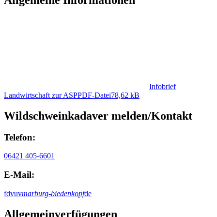
Infobrief
Landwirtschaft zur ASP
PDF
-Datei
78,62 kB
Wildschweinkadaver melden/Kontakt
Telefon:
06421 405-6601
E-Mail:
fdvuv
marburg-biedenkopf
de
Allgemeinverfügungen