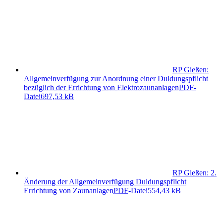
RP Gießen:
Allgemeinverfügung zur Anordnung einer Duldungspflicht
bezüglich der Errichtung von Elektrozaunanlagen
PDF
-
Datei
697,53 kB
RP Gießen: 2.
Änderung der Allgemeinverfügung Duldungspflicht
Errichtung von Zaunanlagen
PDF
-Datei
554,43 kB