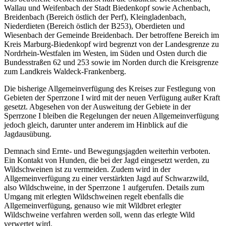
Wallau und Weifenbach der Stadt Biedenkopf sowie Achenbach,
Breidenbach (Bereich östlich der Perf), Kleingladenbach,
Niederdieten (Bereich östlich der B253), Oberdieten und
Wiesenbach der Gemeinde Breidenbach. Der betroffene Bereich im
Kreis Marburg-Biedenkopf wird begrenzt von der Landesgrenze zu
Nordrhein-Westfalen im Westen, im Süden und Osten durch die
Bundesstraßen 62 und 253 sowie im Norden durch die Kreisgrenze
zum Landkreis Waldeck-Frankenberg.
Die bisherige Allgemeinverfügung des Kreises zur Festlegung von
Gebieten der Sperrzone I wird mit der neuen Verfügung außer Kraft
gesetzt. Abgesehen von der Ausweitung der Gebiete in der
Sperrzone I bleiben die Regelungen der neuen Allgemeinverfügung
jedoch gleich, darunter unter anderem im Hinblick auf die
Jagdausübung.
Demnach sind Ernte- und Bewegungsjagden weiterhin verboten.
Ein Kontakt von Hunden, die bei der Jagd eingesetzt werden, zu
Wildschweinen ist zu vermeiden. Zudem wird in der
Allgemeinverfügung zu einer verstärkten Jagd auf Schwarzwild,
also Wildschweine, in der Sperrzone 1 aufgerufen. Details zum
Umgang mit erlegten Wildschweinen regelt ebenfalls die
Allgemeinverfügung, genauso wie mit Wildbret erlegter
Wildschweine verfahren werden soll, wenn das erlegte Wild
verwertet wird.