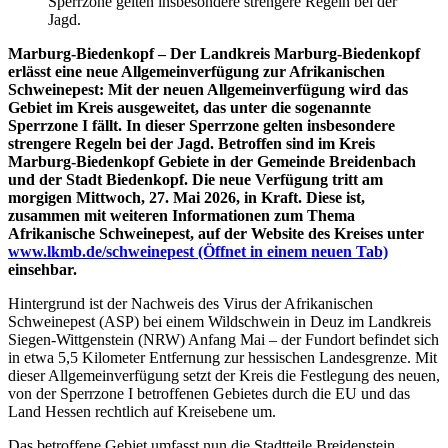
Sperrzone gelten insbesondere strengere Regeln bei der
Jagd.
Marburg-Biedenkopf – Der Landkreis Marburg-Biedenkopf
erlässt eine neue Allgemeinverfügung zur Afrikanischen
Schweinepest: Mit der neuen Allgemeinverfügung wird das
Gebiet im Kreis ausgeweitet, das unter die sogenannte
Sperrzone I fällt. In dieser Sperrzone gelten insbesondere
strengere Regeln bei der Jagd. Betroffen sind im Kreis
Marburg-Biedenkopf Gebiete in der Gemeinde Breidenbach
und der Stadt Biedenkopf. Die neue Verfügung tritt am
morgigen Mittwoch, 27. Mai 2026, in Kraft. Diese ist,
zusammen mit weiteren Informationen zum Thema
Afrikanische Schweinepest, auf der Website des Kreises unter
www.lkmb.de/schweinepest
(Öffnet in einem neuen Tab)
einsehbar.
Hintergrund ist der Nachweis des Virus der Afrikanischen
Schweinepest (ASP) bei einem Wildschwein in Deuz im Landkreis
Siegen-Wittgenstein (NRW) Anfang Mai – der Fundort befindet sich
in etwa 5,5 Kilometer Entfernung zur hessischen Landesgrenze. Mit
dieser Allgemeinverfügung setzt der Kreis die Festlegung des neuen,
von der Sperrzone I betroffenen Gebietes durch die EU und das
Land Hessen rechtlich auf Kreisebene um.
Das betroffene Gebiet umfasst nun die Stadtteile Breidenstein,