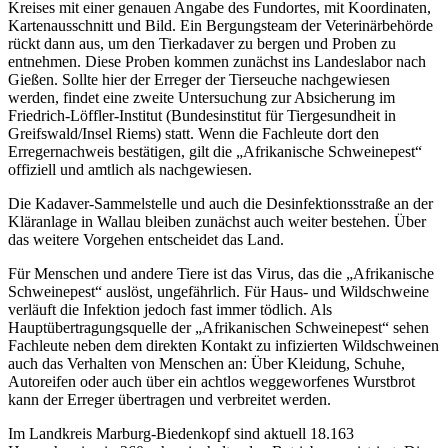
Kreises mit einer genauen Angabe des Fundortes, mit Koordinaten,
Kartenausschnitt und Bild. Ein Bergungsteam der Veterinärbehörde
rückt dann aus, um den Tierkadaver zu bergen und Proben zu
entnehmen. Diese Proben kommen zunächst ins Landeslabor nach
Gießen. Sollte hier der Erreger der Tierseuche nachgewiesen
werden, findet eine zweite Untersuchung zur Absicherung im
Friedrich-Löffler-Institut (Bundesinstitut für Tiergesundheit in
Greifswald/Insel Riems) statt. Wenn die Fachleute dort den
Erregernachweis bestätigen, gilt die „Afrikanische Schweinepest“
offiziell und amtlich als nachgewiesen.
Die Kadaver-Sammelstelle und auch die Desinfektionsstraße an der
Kläranlage in Wallau bleiben zunächst auch weiter bestehen. Über
das weitere Vorgehen entscheidet das Land.
Für Menschen und andere Tiere ist das Virus, das die „Afrikanische
Schweinepest“ auslöst, ungefährlich. Für Haus- und Wildschweine
verläuft die Infektion jedoch fast immer tödlich. Als
Hauptübertragungsquelle der „Afrikanischen Schweinepest“ sehen
Fachleute neben dem direkten Kontakt zu infizierten Wildschweinen
auch das Verhalten von Menschen an: Über Kleidung, Schuhe,
Autoreifen oder auch über ein achtlos weggeworfenes Wurstbrot
kann der Erreger übertragen und verbreitet werden.
Im Landkreis Marburg-Biedenkopf sind aktuell 18.163