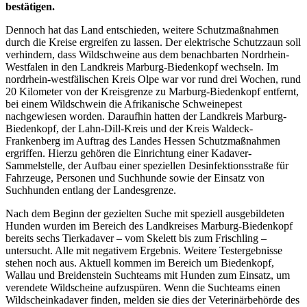
bestätigen.
Dennoch hat das Land entschieden, weitere Schutzmaßnahmen
durch die Kreise ergreifen zu lassen. Der elektrische Schutzzaun soll
verhindern, dass Wildschweine aus dem benachbarten Nordrhein-
Westfalen in den Landkreis Marburg-Biedenkopf wechseln. Im
nordrhein-westfälischen Kreis Olpe war vor rund drei Wochen, rund
20 Kilometer von der Kreisgrenze zu Marburg-Biedenkopf entfernt,
bei einem Wildschwein die Afrikanische Schweinepest
nachgewiesen worden. Daraufhin hatten der Landkreis Marburg-
Biedenkopf, der Lahn-Dill-Kreis und der Kreis Waldeck-
Frankenberg im Auftrag des Landes Hessen Schutzmaßnahmen
ergriffen. Hierzu gehören die Einrichtung einer Kadaver-
Sammelstelle, der Aufbau einer speziellen Desinfektionsstraße für
Fahrzeuge, Personen und Suchhunde sowie der Einsatz von
Suchhunden entlang der Landesgrenze.
Nach dem Beginn der gezielten Suche mit speziell ausgebildeten
Hunden wurden im Bereich des Landkreises Marburg-Biedenkopf
bereits sechs Tierkadaver – vom Skelett bis zum Frischling –
untersucht. Alle mit negativem Ergebnis. Weitere Testergebnisse
stehen noch aus. Aktuell kommen im Bereich um Biedenkopf,
Wallau und Breidenstein Suchteams mit Hunden zum Einsatz, um
verendete Wildscheine aufzuspüren. Wenn die Suchteams einen
Wildscheinkadaver finden, melden sie dies der Veterinärbehörde des