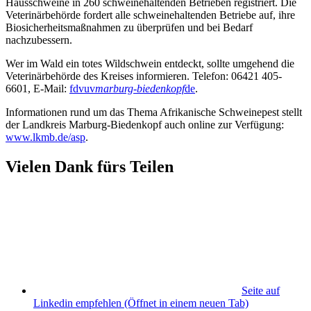
Hausschweine in 260 schweinehaltenden Betrieben registriert. Die
Veterinärbehörde fordert alle schweinehaltenden Betriebe auf, ihre
Biosicherheitsmaßnahmen zu überprüfen und bei Bedarf
nachzubessern.
Wer im Wald ein totes Wildschwein entdeckt, sollte umgehend die
Veterinärbehörde des Kreises informieren. Telefon: 06421 405-
6601, E-Mail:
fdvuv
marburg-biedenkopf
de
.
Informationen rund um das Thema Afrikanische Schweinepest stellt
der Landkreis Marburg-Biedenkopf auch online zur Verfügung:
www.lkmb.de/asp
.
Vielen Dank fürs Teilen
Seite auf
Linkedin empfehlen
(Öffnet in einem neuen Tab)