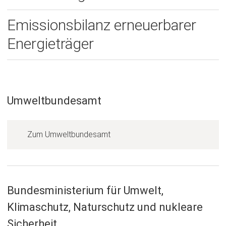
Emissionsbilanz erneuerbarer
Energieträger
Umweltbundesamt
(
Zum Umweltbundesamt
Ö
f
f
n
Bundesministerium für Umwelt,
e
Klimaschutz, Naturschutz und nukleare
t
Sicherheit