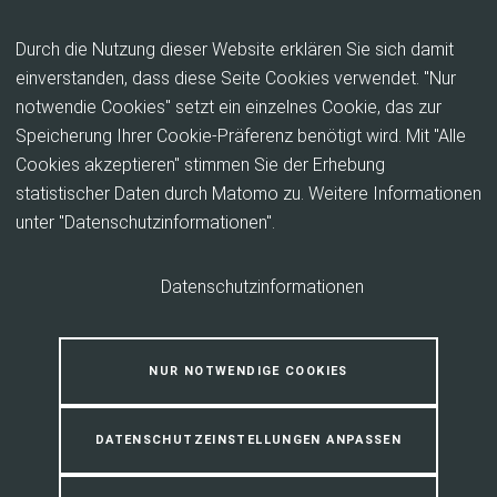
Inhalt anspringen
Durch die Nutzung dieser Website erklären Sie sich damit
einverstanden, dass diese Seite Cookies verwendet. "Nur
notwendie Cookies" setzt ein einzelnes Cookie, das zur
Erneuerbare Energien
Speicherung Ihrer Cookie-Präferenz benötigt wird. Mit "Alle
Cookies akzeptieren" stimmen Sie der Erhebung
Bis 2040 wird der Landkreis klimaneutral
statistischer Daten durch Matomo zu. Weitere Informationen
unter "Datenschutzinformationen".
Marburg-Biedenkopf will
klimaneutral
werden. Die
wichtigsten Ziele: Beibehaltung der Versorgungssicherheit,
Datenschutzinformationen
günstige Preise für Haushalte und Unternehmen sowie eine
klimafreundliche Erzeugung ohne Atomkraft und fossile
Energieträger.
NUR NOTWENDIGE COOKIES
Es geht darum, unseren Wohlstand zu sichern – jetzt und in
Zukunft. Das neue Energiesystem bildet die Grund­lage für
DATENSCHUTZEINSTELLUNGEN ANPASSEN
viele Investitions­ent­schei­dungen: vom Netzausbau über die