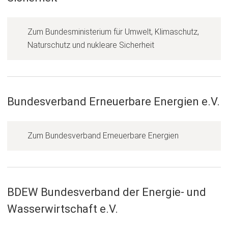
i
n
e
Zum Bundesministerium für Umwelt, Klimaschutz,
i
(
Naturschutz und nukleare Sicherheit
n
Ö
e
f
m
f
n
n
Bundesverband Erneuerbare Energien e.V.
e
e
u
t
e
(
Zum Bundesverband Erneuerbare Energien
i
n
Ö
n
T
f
e
a
f
i
b
n
BDEW Bundesverband der Energie- und
n
)
e
e
Wasserwirtschaft e.V.
t
m