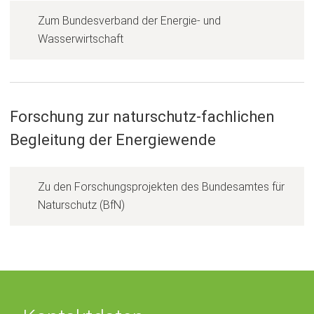
i
n
n
Zum Bundesverband der Energie- und
e
e
(
Wasserwirtschaft
u
i
Ö
e
n
f
n
e
f
T
m
n
a
Forschung zur naturschutz-fachlichen
n
e
b
Begleitung der Energiewende
e
t
)
u
i
e
n
Zu den Forschungsprojekten des Bundesamtes für
n
e
(
Naturschutz (BfN)
T
i
Ö
a
n
f
b
e
f
)
m
n
n
e
e