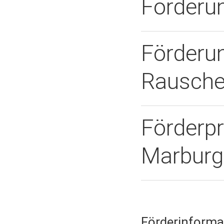
Förderun
Förderu
Rausche
Förderp
Marburg
Förderinform