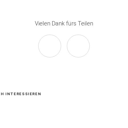
Vielen Dank fürs Teilen
Seite
Seite
auf
via
Facebook
E-
CH INTERESSIEREN
empfehlen
Mail