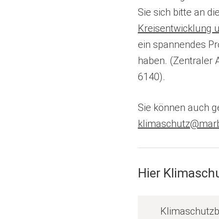
Sie sich bitte an di
(Öffnet
Kreisentwicklung 
in
ein spannendes Pro
einem
haben. (Zentraler 
neuen
6140).
Tab)
Sie können auch g
klimaschutz
marb
Hier Klimasch
(
Klimaschutzb