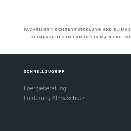
e
u
e
FACHDIENST KREISENTWICKLUNG UND KLIMA
SIE
n
KLIMASCHUTZ IM LANDKREIS MARBURG-BI
BEFINDEN
SICH
T
HIER:
a
b
Fußbereich
SCHNELLZUGRIFF
)
Energieberatung
Förderung Klimaschutz