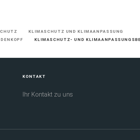
auf
via
Facebook
E-
SCHUTZ
KLIMASCHUTZ UND KLIMAANPASSUNG
EDENKOPF
KLIMASCHUTZ- UND KLIMAANPASSUNGSB
empfehlen
Mail
KONTAKT
(Öffnet
empfehlen
Ihr Kontakt zu uns
in
einem