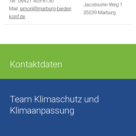
Tel.: 06421 405-6130
Jacobsohn-Weg 1
Mail:
simonl
marburg-bieden
35039 Marburg
kopf
de
Kontaktdaten
Team Klimaschutz und
Klimaanpassung