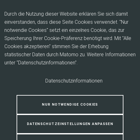
Inhalt anspringen
Durch die Nutzung dieser Website erklären Sie sich damit
einverstanden, dass diese Seite Cookies verwendet. "Nur
notwendie Cookies" setzt ein einzelnes Cookie, das zur
Energieberatung für
Speicherung Ihrer Cookie-Präferenz benötigt wird. Mit "Alle
Privatpersonen
Cookies akzeptieren" stimmen Sie der Erhebung
statistischer Daten durch Matomo zu. Weitere Informationen
unter "Datenschutzinformationen".
Hier können sich Privatpersonen zur kostenfreien
Energieberatung der Verbraucherzentrale Hessen
anmelden. Außerdem gibt es weitere Informationen
Datenschutzinformationen
rund um Energieberatung und praktische Tipps zum
Energiesparen.
NUR NOTWENDIGE COOKIES
DATENSCHUTZEINSTELLUNGEN ANPASSEN