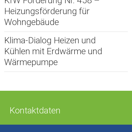
KfW Förderung Nr. 458 –
n
Heizungsförderung für
e
u
Wohngebäude
e
n
Klima-Dialog Heizen und
T
a
Kühlen mit Erdwärme und
b
Wärmepumpe
)
Kontaktdaten