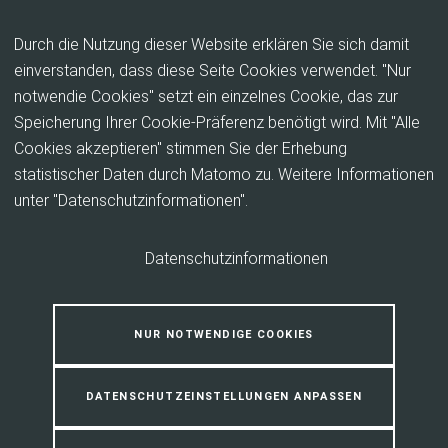
Inhalt anspringen
Durch die Nutzung dieser Website erklären Sie sich damit
einverstanden, dass diese Seite Cookies verwendet. "Nur
notwendie Cookies" setzt ein einzelnes Cookie, das zur
Erdwärme - Geothermie
Speicherung Ihrer Cookie-Präferenz benötigt wird. Mit "Alle
Cookies akzeptieren" stimmen Sie der Erhebung
Die Erdwärme oder auch Geothermie
statistischer Daten durch Matomo zu. Weitere Informationen
unter "Datenschutzinformationen".
genannt gehört zu den, nach
menschlichem Ermessen,
Datenschutzinformationen
unerschöpflichen erneuerbaren Energien.
Sie birgt erhebliche Vorteile, denn
NUR NOTWENDIGE COOKIES
Erdwärme steht jederzeit und überall zur
Verfügung.
DATENSCHUTZEINSTELLUNGEN ANPASSEN