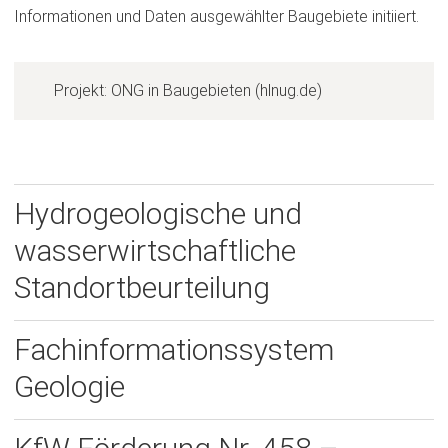
Informationen und Daten ausgewählter Baugebiete initiiert.
(
Projekt: ONG in Baugebieten (hlnug.de)
Ö
f
f
n
Hydrogeologische und
e
wasserwirtschaftliche
t
i
Standortbeurteilung
n
e
Fachinformationssystem
i
n
Geologie
e
m