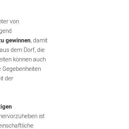
nter von
ügend
zu gewinnen
, damit
n aus dem Dorf, die
eiten können auch
e Gegebenheiten
t der
tigen
hervorzuheben ist
inschaftliche