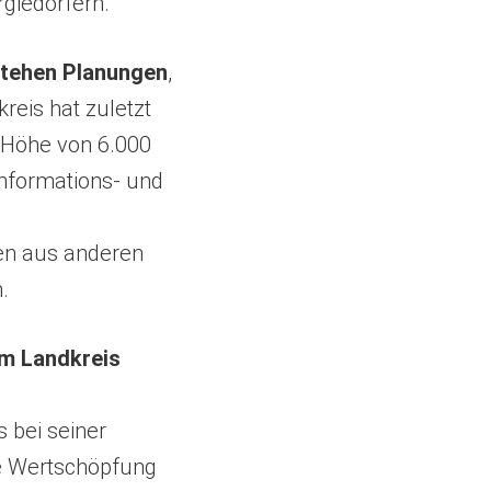
giedörfern.
stehen Planungen
,
reis hat zuletzt
 Höhe von 6.000
Informations- und
en aus anderen
.
im Landkreis
 bei seiner
le Wertschöpfung