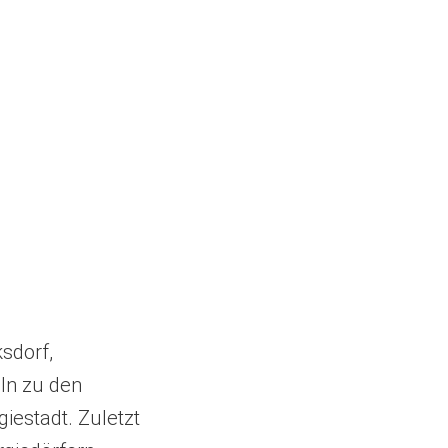
sdorf,
ln zu den
iestadt. Zuletzt