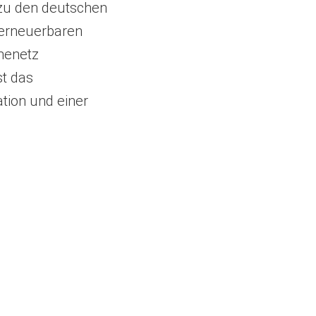
 zu den deutschen
 erneuerbaren
menetz
st das
ation und einer