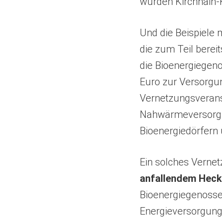
wurden Kirchhain-
Und die Beispiele 
die zum Teil berei
die Bioenergiegen
Euro zur Versorgun
Vernetzungsverans
Nahwärmeversorgun
Bioenergiedörfern
Ein solches Vernet
anfallendem Heck
Bioenergiegenossen
Energieversorgung