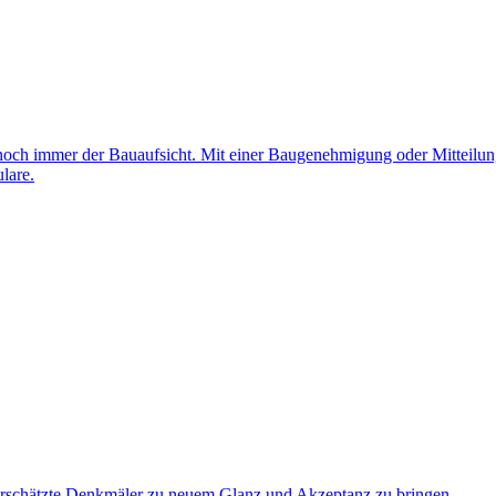
ch immer der Bauaufsicht. Mit einer Baugenehmigung oder Mitteilung
lare.
terschätzte Denkmäler zu neuem Glanz und Akzeptanz zu bringen.