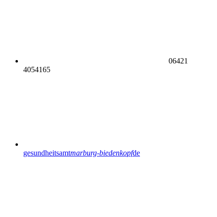
06421
4054165
gesundheitsamt
marburg-biedenkopf
de