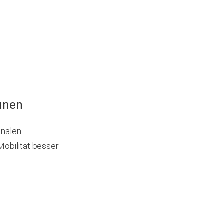
unen
onalen
Mobilität besser