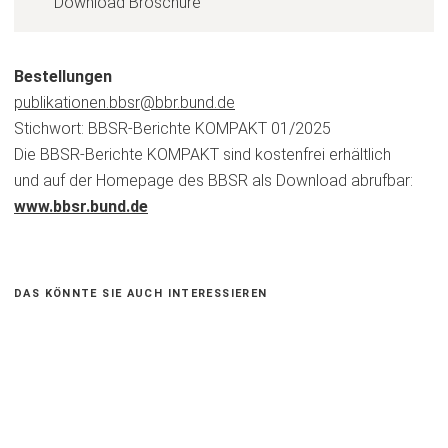
Download Broschüre
Bestellungen
publikationen.bbsr
bbr.bund
de
Stichwort: BBSR-Berichte KOMPAKT 01/2025
Die BBSR-Berichte KOMPAKT sind kostenfrei erhältlich
und auf der Homepage des BBSR als Download abrufbar:
www.bbsr.bund.de
(Öffnet
in
einem
neuen
DAS KÖNNTE SIE AUCH INTERESSIEREN
Tab)