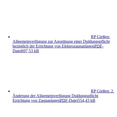
RP Gießen:
Allgemeinverfügung zur Anordnung einer Duldungspflicht
bezüglich der Errichtung von Elektrozaunanlagen
PDF
-
Datei
697,53 kB
RP Gießen: 2.
Änderung der Allgemeinverfügung Duldungspflicht
Errichtung von Zaunanlagen
PDF
-Datei
554,43 kB