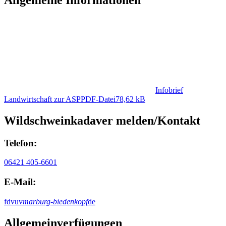
Infobrief
Landwirtschaft zur ASP
PDF
-Datei
78,62 kB
Wildschweinkadaver melden/Kontakt
Telefon:
06421 405-6601
E-Mail:
fdvuv
marburg-biedenkopf
de
Allgemeinverfügungen