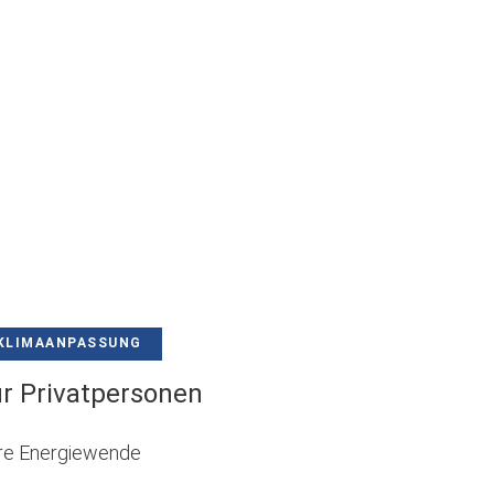
einem
neuen
Tab)
KLIMAANPASSUNG
r Privatpersonen
Ihre Energiewende