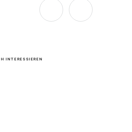
Seite
Seite
auf
via
Facebook
E-
CH INTERESSIEREN
empfehlen
Mail
(Öffnet
empfehlen
in