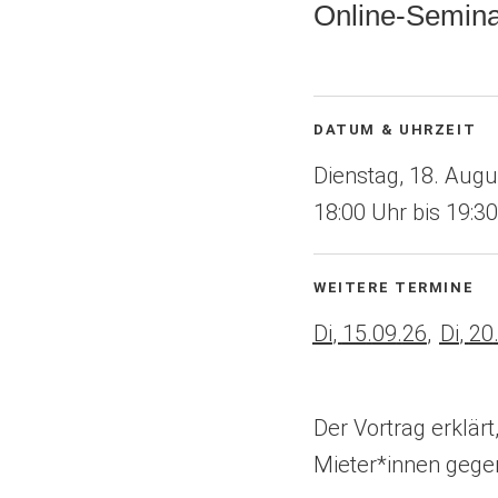
Online-Semina
Veranstaltungsinformatio
DATUM & UHRZEIT
Dienstag, 18. Aug
18:00
bis
19:30
WEITERE TERMINE
Di
,
15
.
09
.
26
Di
,
20
Der Vortrag erklä
Mieter*innen gegen