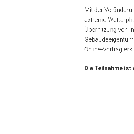
Mit der Veränderu
extreme Wetterph
Überhitzung von I
Gebäudeeigentümer
Online-Vortrag erkl
(Öffnet
Die Teilnahme ist
in
einem
neuen
Tab)