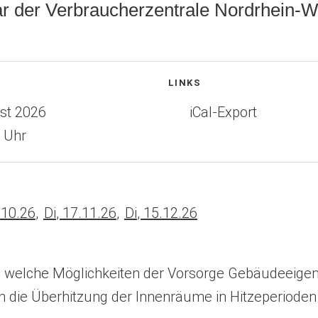
r der Verbraucherzentrale Nordrhein-W
nen
LINKS
ust 2026
(
iCal-Export
Ö
f
f
n
e
.
10
.
26
Di
,
17
.
11
.
26
Di
,
15
.
12
.
26
t
i
n
rt, welche Möglichkeiten der Vorsorge Gebäudeeig
e
 die Überhitzung der Innenräume in Hitzeperioden
i