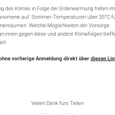
n
ng des Klimas in Folge der Erderwärmung treten i
e
änomene auf. Sommer-Temperaturen über 35°C f
m
nnenräumen. Welche Möglichkeiten der Vorsorge
n
e
:innen gegen diese und andere Klimafolgen treffe
u
ärt.
e
n
 ohne vorherige Anmeldung direkt über
diesen Lin
T
a
b
)
Vielen Dank fürs Teilen