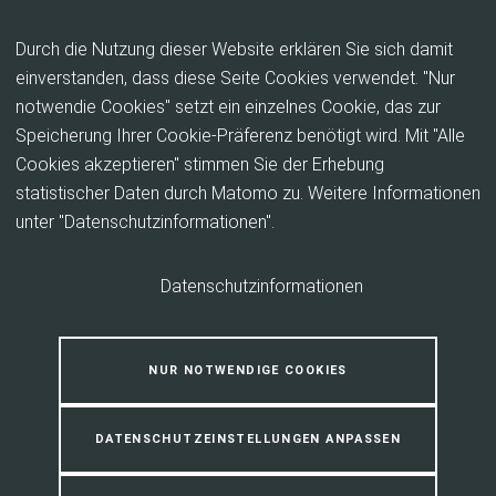
Inhalt anspringen
Durch die Nutzung dieser Website erklären Sie sich damit
einverstanden, dass diese Seite Cookies verwendet. "Nur
notwendie Cookies" setzt ein einzelnes Cookie, das zur
Tipps und Informationen zur
Speicherung Ihrer Cookie-Präferenz benötigt wird. Mit "Alle
Selbstvorsorge
Cookies akzeptieren" stimmen Sie der Erhebung
statistischer Daten durch Matomo zu. Weitere Informationen
unter "Datenschutzinformationen".
Extremwetterereignisse treten bedingt durch den
Klimawandel immer häufiger und heftiger auf. Hier
finden Sie Informationen, wie Sie sich darauf
Datenschutzinformationen
vorbereiten und schützen können.
Klimaanpassung ist eine
NUR NOTWENDIGE COOKIES
Gemeinschaftsaufgabe
DATENSCHUTZEINSTELLUNGEN ANPASSEN
Der Landkreis Marburg-Biedenkopf und die 14
teilnehmenden Kommunen erstellen ein