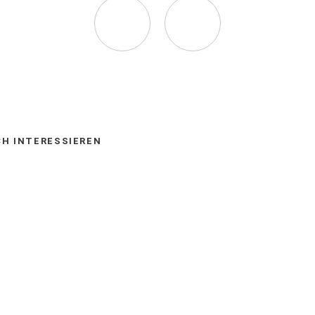
Seite
Seite
auf
via
Facebook
E-
CH INTERESSIEREN
empfehlen
Mail
(Öffnet
empfehlen
in