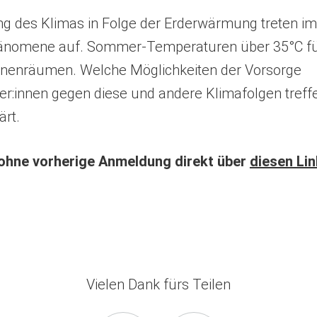
n
ng des Klimas in Folge der Erderwärmung treten i
e
änomene auf. Sommer-Temperaturen über 35°C f
m
nnenräumen. Welche Möglichkeiten der Vorsorge
n
e
:innen gegen diese und andere Klimafolgen treffe
u
ärt.
e
n
 ohne vorherige Anmeldung direkt über
diesen Lin
T
a
b
)
Vielen Dank fürs Teilen