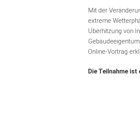
Mit der Veränderu
extreme Wetterph
Überhitzung von I
Gebäudeeigentümer
Online-Vortrag erkl
(Öffnet
Die Teilnahme ist
in
einem
neuen
Tab)