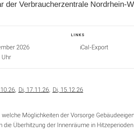
r der Verbraucherzentrale Nordrhein-W
nen
LINKS
tember 2026
(
iCal-Export
Ö
f
f
n
e
.
10
.
26
Di
,
17
.
11
.
26
Di
,
15
.
12
.
26
t
i
n
rt, welche Möglichkeiten der Vorsorge Gebäudeeig
e
 die Überhitzung der Innenräume in Hitzeperioden
i