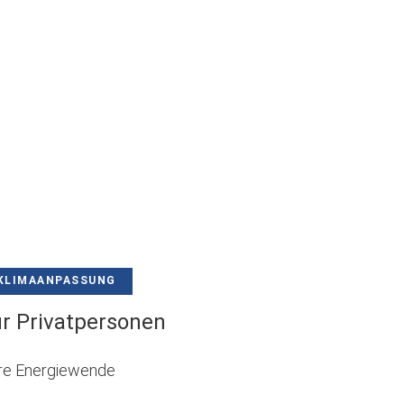
einem
neuen
Tab)
KLIMAANPASSUNG
r Privatpersonen
Ihre Energiewende