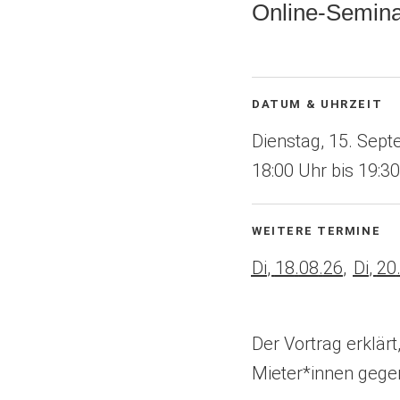
Online-Semina
Veranstaltungsinformatio
DATUM & UHRZEIT
Dienstag, 15. Sep
18:00
bis
19:30
WEITERE TERMINE
Di
,
18
.
08
.
26
Di
,
20
Der Vortrag erklä
Mieter*innen gegen