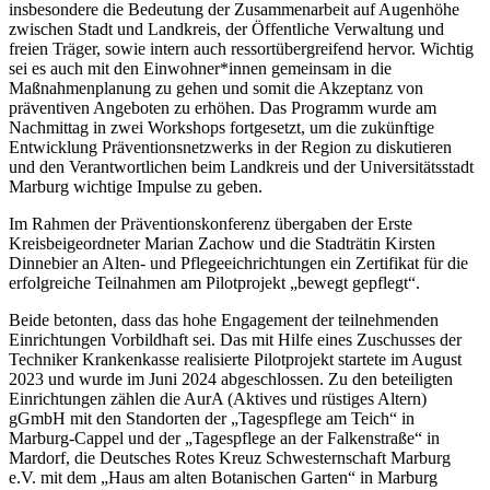
insbesondere die Bedeutung der Zusammenarbeit auf Augenhöhe
zwischen Stadt und Landkreis, der Öffentliche Verwaltung und
freien Träger, sowie intern auch ressortübergreifend hervor. Wichtig
sei es auch mit den Einwohner*innen gemeinsam in die
Maßnahmenplanung zu gehen und somit die Akzeptanz von
präventiven Angeboten zu erhöhen. Das Programm wurde am
Nachmittag in zwei Workshops fortgesetzt, um die zukünftige
Entwicklung Präventionsnetzwerks in der Region zu diskutieren
und den Verantwortlichen beim Landkreis und der Universitätsstadt
Marburg wichtige Impulse zu geben.
Im Rahmen der Präventionskonferenz übergaben der Erste
Kreisbeigeordneter Marian Zachow und die Stadträtin Kirsten
Dinnebier an Alten- und Pflegeeichrichtungen ein Zertifikat für die
erfolgreiche Teilnahmen am Pilotprojekt „bewegt gepflegt“.
Beide betonten, dass das hohe Engagement der teilnehmenden
Einrichtungen Vorbildhaft sei. Das mit Hilfe eines Zuschusses der
Techniker Krankenkasse realisierte Pilotprojekt startete im August
2023 und wurde im Juni 2024 abgeschlossen. Zu den beteiligten
Einrichtungen zählen die AurA (Aktives und rüstiges Altern)
gGmbH mit den Standorten der „Tagespflege am Teich“ in
Marburg-Cappel und der „Tagespflege an der Falkenstraße“ in
Mardorf, die Deutsches Rotes Kreuz Schwesternschaft Marburg
e.V. mit dem „Haus am alten Botanischen Garten“ in Marburg