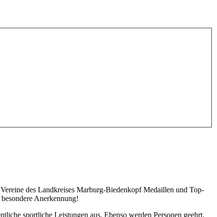
und Vereine des Landkreises Marburg-Biedenkopf Medaillen und Top-
en besondere Anerkennung!
ntliche sportliche Leistungen aus. Ebenso werden Personen geehrt,