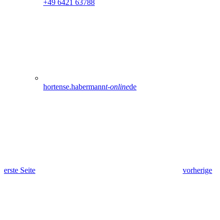
+49 6421 63788
hortense.habermann
t-online
de
erste Seite
vorherige