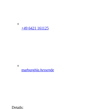
+49 6421 161125
marburg
hla.hessen
de
Details: