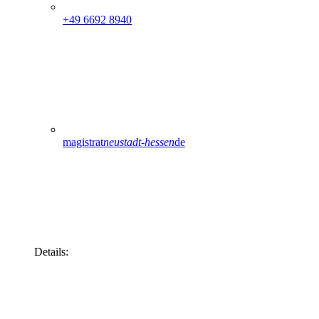
+49 6692 8940
magistrat
neustadt-hessen
de
Details: