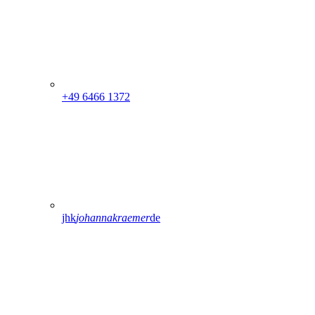
+49 6466 1372
jhk
johannakraemer
de