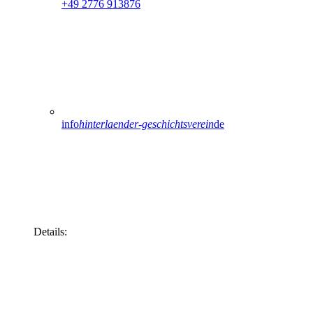
+49 2776 913876
info
hinterlaender-geschichtsverein
de
Details: