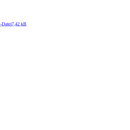
F
-Datei
7,42 kB