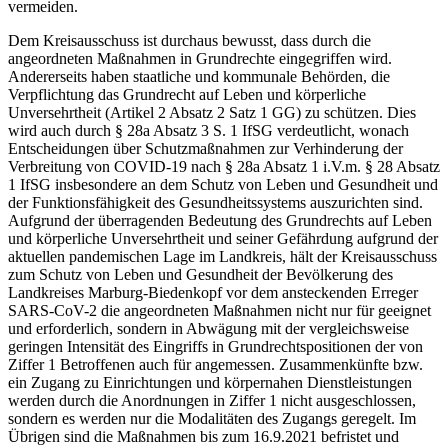
vermeiden.
Dem Kreisausschuss ist durchaus bewusst, dass durch die
angeordneten Maßnahmen in Grundrechte eingegriffen wird.
Andererseits haben staatliche und kommunale Behörden, die
Verpflichtung das Grundrecht auf Leben und körperliche
Unversehrtheit (Artikel 2 Absatz 2 Satz 1 GG) zu schützen. Dies
wird auch durch § 28a Absatz 3 S. 1 IfSG verdeutlicht, wonach
Entscheidungen über Schutzmaßnahmen zur Verhinderung der
Verbreitung von COVID-19 nach § 28a Absatz 1 i.V.m. § 28 Absatz
1 IfSG insbesondere an dem Schutz von Leben und Gesundheit und
der Funktionsfähigkeit des Gesundheitssystems auszurichten sind.
Aufgrund der überragenden Bedeutung des Grundrechts auf Leben
und körperliche Unversehrtheit und seiner Gefährdung aufgrund der
aktuellen pandemischen Lage im Landkreis, hält der Kreisausschuss
zum Schutz von Leben und Gesundheit der Bevölkerung des
Landkreises Marburg-Biedenkopf vor dem ansteckenden Erreger
SARS-CoV-2 die angeordneten Maßnahmen nicht nur für geeignet
und erforderlich, sondern in Abwägung mit der vergleichsweise
geringen Intensität des Eingriffs in Grundrechtspositionen der von
Ziffer 1 Betroffenen auch für angemessen. Zusammenkünfte bzw.
ein Zugang zu Einrichtungen und körpernahen Dienstleistungen
werden durch die Anordnungen in Ziffer 1 nicht ausgeschlossen,
sondern es werden nur die Modalitäten des Zugangs geregelt. Im
Übrigen sind die Maßnahmen bis zum 16.9.2021 befristet und