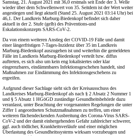
Samstag, 21. August 2021 mit 36,0 erstmals seit Ende der 3. Welle
wieder über dem Schwellenwert von 35. Seitdem ist der Wert weiter
angestiegen und liegt aktuell (Stand 25. August 2021 03:14 Uhr) bei
46,1. Der Landkreis Marburg-Biedenkopf befindet sich daher
aktuell in der 2. Stufe (gelb) des Präventions-und
Eskalationskonzepts SARS-CoV-2.
Da von einem weiteren Anstieg der COVID-19 Fälle und damit
einer längerfristigen 7-Tages-Inzidenz über 35 im Landkreis
Marburg-Biedenkopf auszugehen ist und weiterhin die gemeldeten
Fälle im Landkreis Marburg-Biedenkopf verteilt bzw. diffus
auftreten, es sich also um kein eng lokalisiertes oder klar
eingrenzbares, eindämmbares Infektionsgeschehen handelt, sind
Maßnahmen zur Eindämmung des Infektionsgeschehens zu
ergreifen.
Aufgrund dieser Sachlage sieht sich der Kreisausschuss des
Landkreises Marburg-Biedenkopf als nach § 2 Absatz 2 Nummer 1
und § 5 Absatz 1 HGöGD zuständige Gesundheitsbehörde dazu
veranlasst, unter Beachtung der vorgenannten Regelungen die unter
Ziffer 1 angeordneten Schutzmaßnahmen zu treffen, um einer
weiteren flächendeckenden Ausbreitung des Corona-Virus SARS-
CoV-2 und der damit einhergehenden Gefahr zahlreicher schwerer,
ggf. auch tödlicher, Krankheitsverläufe und einer möglichen
Überlastung des Gesundheitssystems wirksam vorzubeugen und