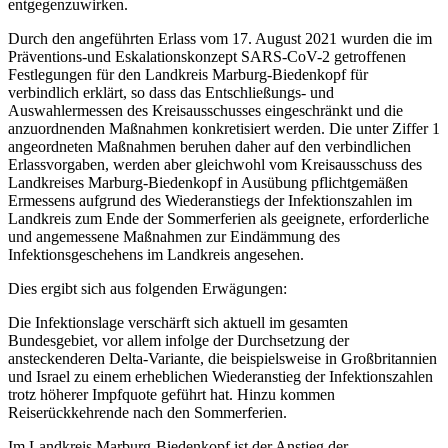
entgegenzuwirken.
Durch den angeführten Erlass vom 17. August 2021 wurden die im
Präventions-und Eskalationskonzept SARS-CoV-2 getroffenen
Festlegungen für den Landkreis Marburg-Biedenkopf für
verbindlich erklärt, so dass das Entschließungs- und
Auswahlermessen des Kreisausschusses eingeschränkt und die
anzuordnenden Maßnahmen konkretisiert werden. Die unter Ziffer 1
angeordneten Maßnahmen beruhen daher auf den verbindlichen
Erlassvorgaben, werden aber gleichwohl vom Kreisausschuss des
Landkreises Marburg-Biedenkopf in Ausübung pflichtgemäßen
Ermessens aufgrund des Wiederanstiegs der Infektionszahlen im
Landkreis zum Ende der Sommerferien als geeignete, erforderliche
und angemessene Maßnahmen zur Eindämmung des
Infektionsgeschehens im Landkreis angesehen.
Dies ergibt sich aus folgenden Erwägungen:
Die Infektionslage verschärft sich aktuell im gesamten
Bundesgebiet, vor allem infolge der Durchsetzung der
ansteckenderen Delta-Variante, die beispielsweise in Großbritannien
und Israel zu einem erheblichen Wiederanstieg der Infektionszahlen
trotz höherer Impfquote geführt hat. Hinzu kommen
Reiserückkehrende nach den Sommerferien.
Im Landkreis Marburg-Biedenkopf ist der Anstieg der