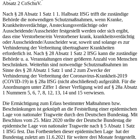
Absatz 2 CoSchuV.
Nach § 28 Absatz 1 Satz 1 1. Halbsatz IfSG trifft die zuständige
Behörde die notwendigen Schutzmaßnahmen, wenn Kranke,
Krankheitsverdächtige, Ansteckungsverdächtige oder
Ausscheidende/Ausscheider festgestellt werden oder sich ergibt,
dass eine Verstorbene/ein Verstorbener krank, krankheitsverdächtig
oder Ausscheidende/Ausscheider war, soweit und solange es zur
Verhinderung der Verbreitung übertragbarer Krankheiten
erforderlich ist. Nach § 28 Absatz 1 Satz 2 IfSG kann die zuständige
Behörde u. a. Veranstaltungen einer größeren Anzahl von Menschen
beschränken. Weiterhin sind notwendige Schutzmaßnahmen im
Sinne des § 28 Absatz 1 Satz 1 und 2 zum Zwecke der
Verhinderung der Verbreitung der Coronavirus-Krankheit-2019
(COVID-19) in § 28a IfSG (nicht abschließend) aufgezählt. Für die
Anordnungen unter Ziffer 1 dieser Verfügung wird auf § 28a Absatz
1 Nummern 5, 6, 7, 8, 12, 13, 14 und 15 verwiesen.
Die Ermächtigung zum Erlass bestimmter Maßnahmen bzw.
Beschränkungen ist geknüpft an die Feststellung einer epidemischen
Lage von nationaler Tragweite durch den Deutschen Bundestag. Mit
Beschluss vom 25. März 2020 stellte der Deutsche Bundestag die
epidemische Lage von nationaler Tragweite nach § 5 Absatz 1 Satz
1 IfSG fest. Das Fortbestehen dieser epidemischen Lage hat der
Bundestag zuletzt am 11.6.2021 für weitere drei Monate festgestellt.