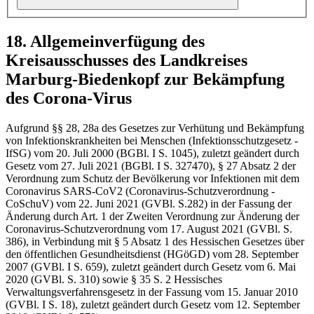
18. Allgemeinverfügung des
Kreisausschusses des Landkreises
Marburg-Biedenkopf zur Bekämpfung
des Corona-Virus
Aufgrund §§ 28, 28a des Gesetzes zur Verhütung und Bekämpfung
von Infektionskrankheiten bei Menschen (Infektionsschutzgesetz -
IfSG) vom 20. Juli 2000 (BGBl. I S. 1045), zuletzt geändert durch
Gesetz vom 27. Juli 2021 (BGBl. I S. 327470), § 27 Absatz 2 der
Verordnung zum Schutz der Bevölkerung vor Infektionen mit dem
Coronavirus SARS-CoV2 (Coronavirus-Schutzverordnung -
CoSchuV) vom 22. Juni 2021 (GVBl. S.282) in der Fassung der
Änderung durch Art. 1 der Zweiten Verordnung zur Änderung der
Coronavirus-Schutzverordnung vom 17. August 2021 (GVBl. S.
386), in Verbindung mit § 5 Absatz 1 des Hessischen Gesetzes über
den öffentlichen Gesundheitsdienst (HGöGD) vom 28. September
2007 (GVBl. I S. 659), zuletzt geändert durch Gesetz vom 6. Mai
2020 (GVBl. S. 310) sowie § 35 S. 2 Hessisches
Verwaltungsverfahrensgesetz in der Fassung vom 15. Januar 2010
(GVBl. I S. 18), zuletzt geändert durch Gesetz vom 12. September