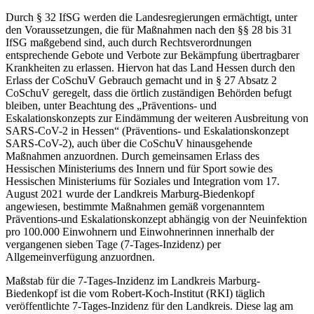
Durch § 32 IfSG werden die Landesregierungen ermächtigt, unter
den Voraussetzungen, die für Maßnahmen nach den §§ 28 bis 31
IfSG maßgebend sind, auch durch Rechtsverordnungen
entsprechende Gebote und Verbote zur Bekämpfung übertragbarer
Krankheiten zu erlassen. Hiervon hat das Land Hessen durch den
Erlass der CoSchuV Gebrauch gemacht und in § 27 Absatz 2
CoSchuV geregelt, dass die örtlich zuständigen Behörden befugt
bleiben, unter Beachtung des „Präventions- und
Eskalationskonzepts zur Eindämmung der weiteren Ausbreitung von
SARS-CoV-2 in Hessen“ (Präventions- und Eskalationskonzept
SARS-CoV-2), auch über die CoSchuV hinausgehende
Maßnahmen anzuordnen. Durch gemeinsamen Erlass des
Hessischen Ministeriums des Innern und für Sport sowie des
Hessischen Ministeriums für Soziales und Integration vom 17.
August 2021 wurde der Landkreis Marburg-Biedenkopf
angewiesen, bestimmte Maßnahmen gemäß vorgenanntem
Präventions-und Eskalationskonzept abhängig von der Neuinfektion
pro 100.000 Einwohnern und Einwohnerinnen innerhalb der
vergangenen sieben Tage (7-Tages-Inzidenz) per
Allgemeinverfügung anzuordnen.
Maßstab für die 7-Tages-Inzidenz im Landkreis Marburg-
Biedenkopf ist die vom Robert-Koch-Institut (RKI) täglich
veröffentlichte 7-Tages-Inzidenz für den Landkreis. Diese lag am