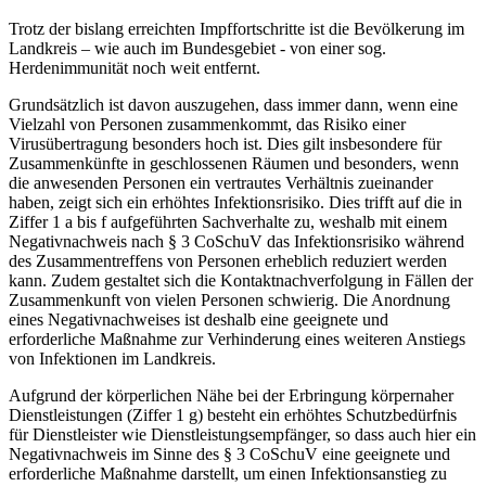
Trotz der bislang erreichten Impffortschritte ist die Bevölkerung im
Landkreis – wie auch im Bundesgebiet - von einer sog.
Herdenimmunität noch weit entfernt.
Grundsätzlich ist davon auszugehen, dass immer dann, wenn eine
Vielzahl von Personen zusammenkommt, das Risiko einer
Virusübertragung besonders hoch ist. Dies gilt insbesondere für
Zusammenkünfte in geschlossenen Räumen und besonders, wenn
die anwesenden Personen ein vertrautes Verhältnis zueinander
haben, zeigt sich ein erhöhtes Infektionsrisiko. Dies trifft auf die in
Ziffer 1 a bis f aufgeführten Sachverhalte zu, weshalb mit einem
Negativnachweis nach § 3 CoSchuV das Infektionsrisiko während
des Zusammentreffens von Personen erheblich reduziert werden
kann. Zudem gestaltet sich die Kontaktnachverfolgung in Fällen der
Zusammenkunft von vielen Personen schwierig. Die Anordnung
eines Negativnachweises ist deshalb eine geeignete und
erforderliche Maßnahme zur Verhinderung eines weiteren Anstiegs
von Infektionen im Landkreis.
Aufgrund der körperlichen Nähe bei der Erbringung körpernaher
Dienstleistungen (Ziffer 1 g) besteht ein erhöhtes Schutzbedürfnis
für Dienstleister wie Dienstleistungsempfänger, so dass auch hier ein
Negativnachweis im Sinne des § 3 CoSchuV eine geeignete und
erforderliche Maßnahme darstellt, um einen Infektionsanstieg zu