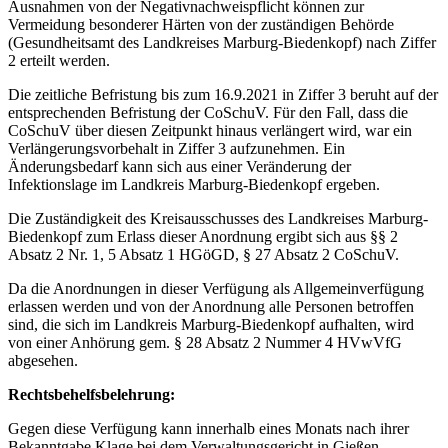
Ausnahmen von der Negativnachweispflicht können zur
Vermeidung besonderer Härten von der zuständigen Behörde
(Gesundheitsamt des Landkreises Marburg-Biedenkopf) nach Ziffer
2 erteilt werden.
Die zeitliche Befristung bis zum 16.9.2021 in Ziffer 3 beruht auf der
entsprechenden Befristung der CoSchuV. Für den Fall, dass die
CoSchuV über diesen Zeitpunkt hinaus verlängert wird, war ein
Verlängerungsvorbehalt in Ziffer 3 aufzunehmen. Ein
Änderungsbedarf kann sich aus einer Veränderung der
Infektionslage im Landkreis Marburg-Biedenkopf ergeben.
Die Zuständigkeit des Kreisausschusses des Landkreises Marburg-
Biedenkopf zum Erlass dieser Anordnung ergibt sich aus §§ 2
Absatz 2 Nr. 1, 5 Absatz 1 HGöGD, § 27 Absatz 2 CoSchuV.
Da die Anordnungen in dieser Verfügung als Allgemeinverfügung
erlassen werden und von der Anordnung alle Personen betroffen
sind, die sich im Landkreis Marburg-Biedenkopf aufhalten, wird
von einer Anhörung gem. § 28 Absatz 2 Nummer 4 HVwVfG
abgesehen.
Rechtsbehelfsbelehrung:
Gegen diese Verfügung kann innerhalb eines Monats nach ihrer
Bekanntgabe Klage bei dem Verwaltungsgericht in Gießen,