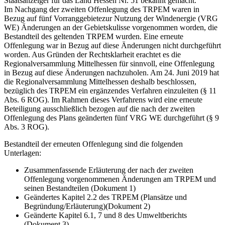
Staatsanzeiger für das Land Hessen Nr. 51 bekannt gemacht.
Im Nachgang der zweiten Offenlegung des TRPEM waren in
Bezug auf fünf Vorranggebietezur Nutzung der Windenergie (VRG
WE) Änderungen an der Gebietskulisse vorgenommen worden, die
Bestandteil des geltenden TRPEM wurden. Eine erneute
Offenlegung war in Bezug auf diese Änderungen nicht durchgeführt
worden. Aus Gründen der Rechtsklarheit erachtet es die
Regionalversammlung Mittelhessen für sinnvoll, eine Offenlegung
in Bezug auf diese Änderungen nachzuholen. Am 24. Juni 2019 hat
die Regionalversammlung Mittelhessen deshalb beschlossen,
bezüglich des TRPEM ein ergänzendes Verfahren einzuleiten (§ 11
Abs. 6 ROG). Im Rahmen dieses Verfahrens wird eine erneute
Beteiligung ausschließlich bezogen auf die nach der zweiten
Offenlegung des Plans geänderten fünf VRG WE durchgeführt (§ 9
Abs. 3 ROG).
Bestandteil der erneuten Offenlegung sind die folgenden
Unterlagen:
Zusammenfassende Erläuterung der nach der zweiten
Offenlegung vorgenommenen Änderungen am TRPEM und
seinen Bestandteilen (Dokument 1)
Geändertes Kapitel 2.2 des TRPEM (Plansätze und
Begründung/Erläuterung)(Dokument 2)
Geänderte Kapitel 6.1, 7 und 8 des Umweltberichts
(Dokument 3)