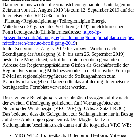
Darüber hinaus werden die voranstehend genannten Unterlagen im
Zeitraum vom 12. August 2019 bis zum 12. September 2019 auf der
Internetseite des RP Gießen unter
„Planung>Regionalplanung>Teilregionalplan Energie
Mittelhessen>Ergänzendes Verfahren (2019)“ in elektronischer
Form bereitgestellt (Link/Internetadresse:
https://rp-
giessen.hessen.de/planung/regionalplanung/teilregionalplan-energie-
mittelhessen/erneute-beteiligung-2019
)
In der Zeit vom 12. August 2019 bis zu zwei Wochen nach
Beendigung der Auslegung (d. h. bis zum 26. September 2019)
besteht die Möglichkeit, schriftlich unter der oben genannten
Adresse des Regierungspräsidiums Gießen als Geschäftsstelle der
Regionalversammlung Mittelhessen oder in elektronischer Form per
E-Mail an
regionalplan
rpgi.hessen
de
Stellungnahmen zum
Planentwurf abzugeben. Dabei sollte das auf der o.g. Internetseite
bereitgestellte Formblatt verwendet werden.
Diese erneute Beteiligung ist ausschließlich bezogen auf die nach
der zweiten Offenlegung geänderten fünf Vorranggebiete zur
Nutzung der Windenergie (VRG WE) (§ 9 Abs. 3 Satz 1 ROG).
Das bedeutet, dass die Gelegenheit zur Stellungnahme nur in Bezug
auf diese Änderungen gegeben ist. Die Möglichkeit zur
Stellungnahme beschränkt sich damit auf die folgenden VRG WE:
VRG WE 2115, Siegbach, Dillenburg, Herborn, Mittenaar