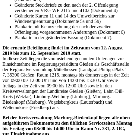
Geänderte Steckbriefe zu den nach der 2. Offenlegung
verkleinerten VRG WE 2115 und 4102 (Dokument 4)
Geänderte Karten 11 und 14 des Umweltberichts zur
Windenergienutzung (Dokumente 5a und 5b)
Plankarte mit Kennzeichnung der nach der zweiten
Offenlegung vorgenommenen Änderungen (Dokument 6)
Plankarte in der geänderten Fassung (Dokument 7).
Die erneute Beteiligung findet im Zeitraum vom 12. August
2019 bis zum
12. September 2019 statt.
In dieser Zeit liegen die voranstehend genannten Unterlagen zur
Einsichtnahme im Regierungspräsidium Gießen als Geschäftsstelle
der Regionalversammlung Mittelhessen (Landgraf-Philipp-Platz 1 –
7, 35390 Gießen, Raum 1215, montags bis donnerstags in der Zeit
von 09:00 bis 12:00 Uhr und von 14:00 bis 15:30 Uhr sowie
freitags in der Zeit von 09:00 bis 12:00 Uhr) sowie in den
Kreisverwaltungen der Landkreise Gießen (Gießen), Lahn-Dill-
Kreis (Wetzlar), Limburg-Weilburg (Limburg), Marburg-
Biedenkopf (Marburg), Vogelsbergkreis (Lauterbach) und
Wetteraukreis (Friedberg) aus.
Bei der Kreisverwaltung Marburg-Biedenkopf liegen alle oben
aufgeführten Dokumente
zu den üblichen Servicezeiten Montag
bis Freitag von 08:00 bis 14:00
Uhr in Raum Nr. 231, 2. OG,
zur Einsichtnahme aus.