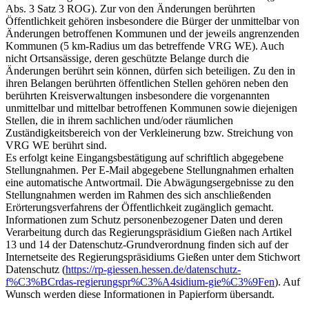
Abs. 3 Satz 3 ROG). Zur von den Änderungen berührten
Öffentlichkeit gehören insbesondere die Bürger der unmittelbar von
Änderungen betroffenen Kommunen und der jeweils angrenzenden
Kommunen (5 km-Radius um das betreffende VRG WE). Auch
nicht Ortsansässige, deren geschützte Belange durch die
Änderungen berührt sein können, dürfen sich beteiligen. Zu den in
ihren Belangen berührten öffentlichen Stellen gehören neben den
berührten Kreisverwaltungen insbesondere die vorgenannten
unmittelbar und mittelbar betroffenen Kommunen sowie diejenigen
Stellen, die in ihrem sachlichen und/oder räumlichen
Zuständigkeitsbereich von der Verkleinerung bzw. Streichung von
VRG WE berührt sind.
Es erfolgt keine Eingangsbestätigung auf schriftlich abgegebene
Stellungnahmen. Per E-Mail abgegebene Stellungnahmen erhalten
eine automatische Antwortmail. Die Abwägungsergebnisse zu den
Stellungnahmen werden im Rahmen des sich anschließenden
Erörterungsverfahrens der Öffentlichkeit zugänglich gemacht.
Informationen zum Schutz personenbezogener Daten und deren
Verarbeitung durch das Regierungspräsidium Gießen nach Artikel
13 und 14 der Datenschutz-Grundverordnung finden sich auf der
Internetseite des Regierungspräsidiums Gießen unter dem Stichwort
Datenschutz (
https://rp-giessen.hessen.de/datenschutz-
f%C3%BCrdas-regierungspr%C3%A4sidium-gie%C3%9Fen
). Auf
Wunsch werden diese Informationen in Papierform übersandt.