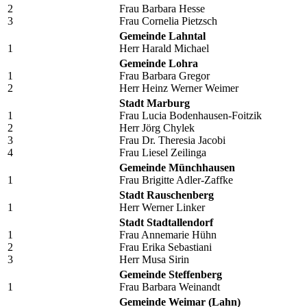
2
Frau Barbara Hesse
3
Frau Cornelia Pietzsch
Gemeinde Lahntal
1
Herr Harald Michael
Gemeinde Lohra
1
Frau Barbara Gregor
2
Herr Heinz Werner Weimer
Stadt Marburg
1
Frau Lucia Bodenhausen-Foitzik
2
Herr Jörg Chylek
3
Frau Dr. Theresia Jacobi
4
Frau Liesel Zeilinga
Gemeinde Münchhausen
1
Frau Brigitte Adler-Zaffke
Stadt Rauschenberg
1
Herr Werner Linker
Stadt Stadtallendorf
1
Frau Annemarie Hühn
2
Frau Erika Sebastiani
3
Herr Musa Sirin
Gemeinde Steffenberg
1
Frau Barbara Weinandt
Gemeinde Weimar (Lahn)