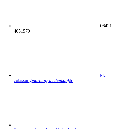
06421
4051579
kfz-
zulassung
marburg-biedenkopf
de