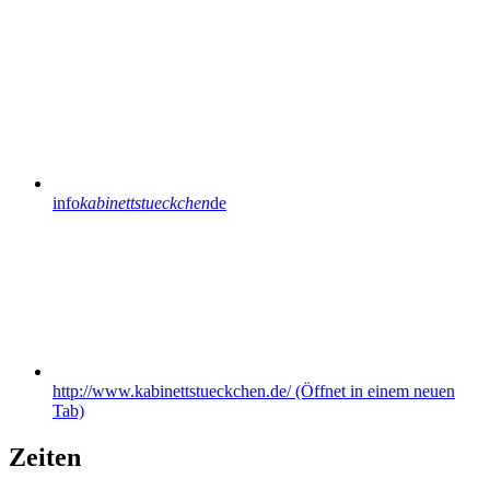
info
kabinettstueckchen
de
http://www.kabinettstueckchen.de/
(Öffnet in einem neuen
Tab)
Zeiten