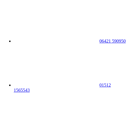
06421 590950
01512
1565543