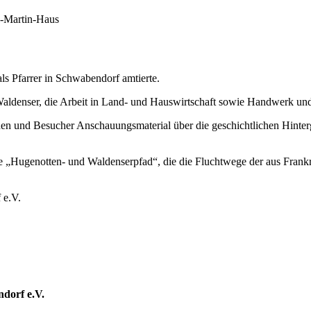
l-Martin-Haus
ls Pfarrer in Schwabendorf amtierte.
 Waldenser, die Arbeit in Land- und Hauswirtschaft sowie Handwerk u
nen und Besucher Anschauungsmaterial über die geschichtlichen Hint
e „Hugenotten- und Waldenserpfad“, die die Fluchtwege der aus Frankre
 e.V.
dorf e.V.