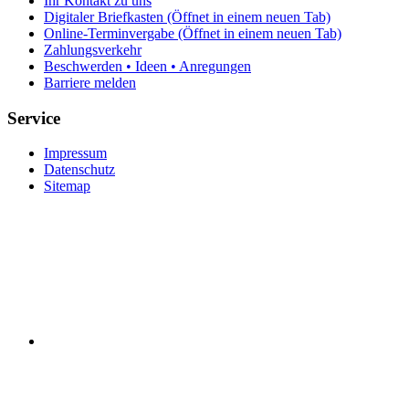
Ihr Kontakt zu uns
Digitaler Briefkasten
(Öffnet in einem neuen Tab)
Online-Terminvergabe
(Öffnet in einem neuen Tab)
Zahlungsverkehr
Beschwerden • Ideen • Anregungen
Barriere melden
Service
Impressum
Datenschutz
Sitemap