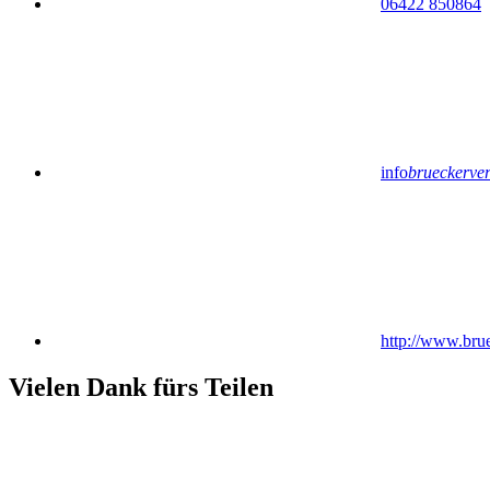
06422 850864
info
brueckerver
http://www.bru
Vielen Dank fürs Teilen