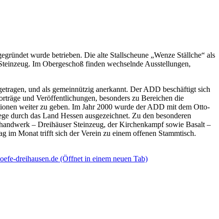
egründet wurde betrieben. Die alte Stallscheune „Wenze Ställche“ als
r Steinzeug. Im Obergeschoß finden wechselnde Ausstellungen,
ingetragen, und als gemeinnützig anerkannt. Der ADD beschäftigt sich
träge und Veröffentlichungen, besonders zu Bereichen die
ationen weiter zu geben. Im Jahr 2000 wurde der ADD mit dem Otto-
lege durch das Land Hessen ausgezeichnet. Zu den besonderen
erhandwerk – Dreihäuser Steinzeug, der Kirchenkampf sowie Basalt –
 im Monat trifft sich der Verein zu einem offenen Stammtisch.
efe-dreihausen.de
(Öffnet in einem neuen Tab)