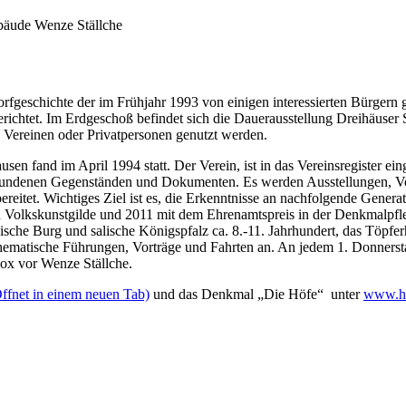
bäude Wenze Ställche
geschichte der im Frühjahr 1993 von einigen interessierten Bürgern g
erichtet. Im Erdgeschoß befindet sich die Dauerausstellung Dreihäuse
 Vereinen oder Privatpersonen genutzt werden.
sen fand im April 1994 statt. Der Verein, ist in das Vereinsregister e
bundenen Gegenständen und Dokumenten. Es werden Ausstellungen, Vor
eitet. Wichtiges Ziel ist es, die Erkenntnisse an nachfolgende Gener
n Volkskunstgilde und 2011 mit dem Ehrenamtspreis in der Denkmalpf
ische Burg und salische Königspfalz ca. 8.-11. Jahrhundert, das Töpf
ematische Führungen, Vorträge und Fahrten an. An jedem 1. Donnerstag
Box vor Wenze Ställche.
ffnet in einem neuen Tab)
und das Denkmal „Die Höfe“ unter
www.ho