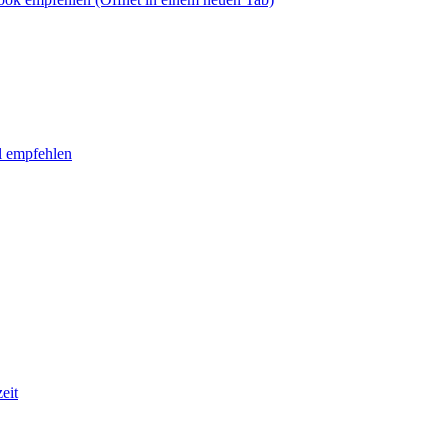
l empfehlen
eit