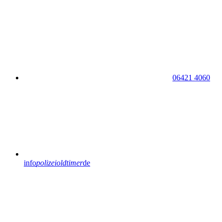
06421 4060
info
polizeioldtimer
de