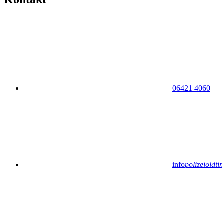
06421 4060
info
polizeioldt