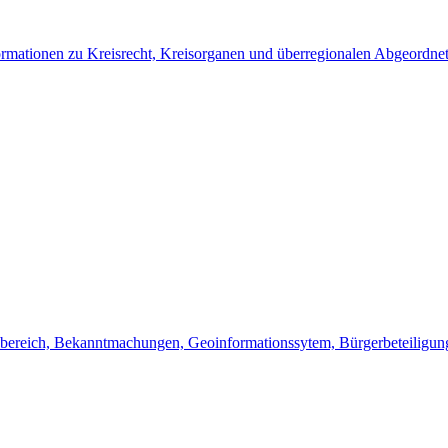
rmationen zu Kreisrecht, Kreisorganen und überregionalen Abgeordne
bereich, Bekanntmachungen, Geoinformationssytem, Bürgerbeteiligung,