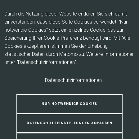
Inhalt anspringen
Durch die Nutzung dieser Website erklären Sie sich damit
einverstanden, dass diese Seite Cookies verwendet. "Nur
notwendie Cookies" setzt ein einzelnes Cookie, das zur
Der Wald – Lernort
Speicherung Ihrer Cookie-Präferenz benötigt wird. Mit "Alle
Cookies akzeptieren" stimmen Sie der Erhebung
Das Schulbiologiezentrum liegt in einer waldreichen
statistischer Daten durch Matomo zu. Weitere Informationen
Mittelgebirgsregion – beste Voraussetzungen also
unter "Datenschutzinformationen".
für die unterschiedlichsten Aktionen und Projekttage.
Planen Sie schon jetzt für 2025!
Datenschutzinformationen
NUR NOTWENDIGE COOKIES
DATENSCHUTZEINSTELLUNGEN ANPASSEN