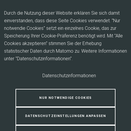
Inhalt anspringen
Durch die Nutzung dieser Website erklären Sie sich damit
einverstanden, dass diese Seite Cookies verwendet. "Nur
notwendie Cookies" setzt ein einzelnes Cookie, das zur
Vorstand neu denken
Speicherung Ihrer Cookie-Präferenz benötigt wird. Mit "Alle
Cookies akzeptieren" stimmen Sie der Erhebung
Viele Vereine gehen dazu über, den Vorstand als Team mit
statistischer Daten durch Matomo zu. Weitere Informationen
gleichberechtigten Mitgliedern zu organisieren und sich von
unter "Datenschutzinformationen".
den klassischen Vorstandsposten (erste oder zweite
Vorsitzende, Schriftführer, Kassierer) zu lösen. Die Beispiele
Datenschutzinformationen
zeigen, dass die Entscheidung zur Mitarbeit im Vorstand
leichter fällt, wenn kein fester Posten besetzt werden muss.
Innerhalb des Vorstandsteams können die Mitglieder sich
NUR NOTWENDIGE COOKIES
die Aufgaben untereinander aufteilen (zum Beispiel durch
eine Geschäftsordnung).
DATENSCHUTZEINSTELLUNGEN ANPASSEN