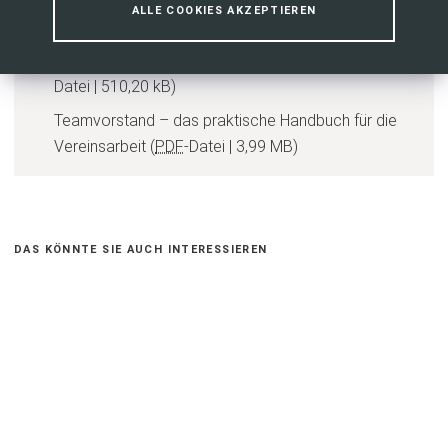
Merkblatt "Vorstand als Team"
PDF
-
ALLE COOKIES AKZEPTIEREN
Datei
190,87 kB
Präsentation "Vorstand neu denken"
PDF
-
Datei
510,20 kB
Teamvorstand – das praktische Handbuch für die
Vereinsarbeit
PDF
-Datei
3,99 MB
DAS KÖNNTE SIE AUCH INTERESSIEREN