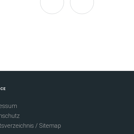
Seite
Seite
auf
via
Facebook
E-
empfehlen
Mail
ICE
(Öffnet
empfehlen
essum
nschutz
in
tsverzeichnis / Sitemap