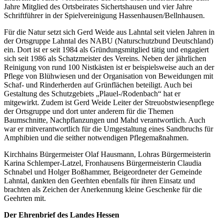
Jahre Mitglied des Ortsbeirates Sichertshausen und vier Jahre
Schriftführer in der Spielvereinigung Hassenhausen/Bellnhausen.
Für die Natur setzt sich Gerd Weide aus Lahntal seit vielen Jahren in
der Ortsgruppe Lahntal des NABU (Naturschutzbund Deutschland)
ein. Dort ist er seit 1984 als Gründungsmitglied tätig und engagiert
sich seit 1986 als Schatzmeister des Vereins. Neben der jährlichen
Reinigung von rund 100 Nistkästen ist er beispielsweise auch an der
Pflege von Blühwiesen und der Organisation von Beweidungen mit
Schaf- und Rinderherden auf Grünflächen beteiligt. Auch bei
Gestaltung des Schutzgebiets „Plauel-/Rodenbach“ hat er
mitgewirkt. Zudem ist Gerd Weide Leiter der Streuobstwiesenpflege
der Ortsgruppe und dort unter anderem für die Themen
Baumschnitte, Nachpflanzungen und Mahd verantwortlich. Auch
war er mitverantwortlich für die Umgestaltung eines Sandbruchs für
Amphibien und die seither notwendigen Pflegemaßnahmen.
Kirchhains Bürgermeister Olaf Hausmann, Lohras Bürgermeisterin
Karina Schlemper-Latzel, Fronhausens Bürgermeisterin Claudia
Schnabel und Holger Boßhammer, Beigeordneter der Gemeinde
Lahntal, dankten den Geerhten ebenfalls für ihren Einsatz und
brachten als Zeichen der Anerkennung kleine Geschenke für die
Geehrten mit.
Der Ehrenbrief des Landes Hessen