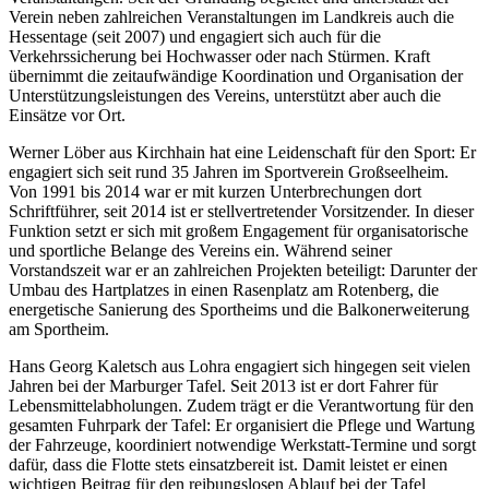
Verein neben zahlreichen Veranstaltungen im Landkreis auch die
Hessentage (seit 2007) und engagiert sich auch für die
Verkehrssicherung bei Hochwasser oder nach Stürmen. Kraft
übernimmt die zeitaufwändige Koordination und Organisation der
Unterstützungsleistungen des Vereins, unterstützt aber auch die
Einsätze vor Ort.
Werner Löber aus Kirchhain hat eine Leidenschaft für den Sport: Er
engagiert sich seit rund 35 Jahren im Sportverein Großseelheim.
Von 1991 bis 2014 war er mit kurzen Unterbrechungen dort
Schriftführer, seit 2014 ist er stellvertretender Vorsitzender. In dieser
Funktion setzt er sich mit großem Engagement für organisatorische
und sportliche Belange des Vereins ein. Während seiner
Vorstandszeit war er an zahlreichen Projekten beteiligt: Darunter der
Umbau des Hartplatzes in einen Rasenplatz am Rotenberg, die
energetische Sanierung des Sportheims und die Balkonerweiterung
am Sportheim.
Hans Georg Kaletsch aus Lohra engagiert sich hingegen seit vielen
Jahren bei der Marburger Tafel. Seit 2013 ist er dort Fahrer für
Lebensmittelabholungen. Zudem trägt er die Verantwortung für den
gesamten Fuhrpark der Tafel: Er organisiert die Pflege und Wartung
der Fahrzeuge, koordiniert notwendige Werkstatt-Termine und sorgt
dafür, dass die Flotte stets einsatzbereit ist. Damit leistet er einen
wichtigen Beitrag für den reibungslosen Ablauf bei der Tafel