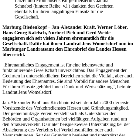
Latzel und Fronhausens Bürgermeisterin Claudia
Schnabel (hintere Reihe, v.l.) dankten den Geehrten
ebenfalls für ihren langjährigen Einsatz für die
Gesellschaft.
Marburg-Biedenkopf – Jan-Alexander Kraft, Werner Löber,
Hans Georg Kaletsch, Norbert Pieh und Gerd Weide
engagieren sich seit vielen Jahren ehrenamtlich für die
Gesellschaft. Dafür hat ihnen Landrat Jens Womelsdorf nun im
Marburger Landratsamt den Ehrenbrief des Landes Hessen
überreicht.
„Ehrenamtliches Engagement ist für eine lebenswerte und
funktionierende Gesellschaft unverzichtbar. Das Engagement der
Geehrten in unterschiedlichen Bereichen zeigt die Vielfalt, aber auch
Bedeutung des Ehrenamtes. Sie sind Vorbild für andere Menschen.
Für ihren Einsatz gebührt ihnen Dank und Wertschätzung“, betonte
Landrat Jens Womelsdorf.
Jan-Alexander Kraft aus Kirchhain ist seit dem Jahr 2000 der erste
Vorsitzende des Verkehrsdienstes Hessen und Gründungsmitglied.
Der gemeinnützige Verein versteht sich als Unterstützer der
Behörden und Organisationen bei vielfältigen Aufgaben rund um
den Straßenverkehr. Darunter beispielsweise Unterstützung bei der
Absicherung des Verkehrs bei Verkehrsunfällen oder auch
Veranstaltungen. Seit der Gründung begleitet und unterstützt der