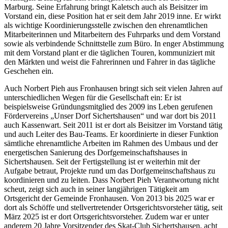
Marburg. Seine Erfahrung bringt Kaletsch auch als Beisitzer im
Vorstand ein, diese Position hat er seit dem Jahr 2019 inne. Er wirkt
als wichtige Koordinierungsstelle zwischen den ehrenamtlichen
Mitarbeiterinnen und Mitarbeitern des Fuhrparks und dem Vorstand
sowie als verbindende Schnittstelle zum Büro. In enger Abstimmung
mit dem Vorstand plant er die täglichen Touren, kommuniziert mit
den Märkten und weist die Fahrerinnen und Fahrer in das tägliche
Geschehen ein.
Auch Norbert Pieh aus Fronhausen bringt sich seit vielen Jahren auf
unterschiedlichen Wegen für die Gesellschaft ein: Er ist
beispielsweise Gründungsmitglied des 2009 ins Leben gerufenen
Fördervereins „Unser Dorf Sichertshausen“ und war dort bis 2011
auch Kassenwart. Seit 2011 ist er dort als Beisitzer im Vorstand tätig
und auch Leiter des Bau-Teams. Er koordinierte in dieser Funktion
sämtliche ehrenamtliche Arbeiten im Rahmen des Umbaus und der
energetischen Sanierung des Dorfgemeinschaftshauses in
Sichertshausen. Seit der Fertigstellung ist er weiterhin mit der
Aufgabe betraut, Projekte rund um das Dorfgemeinschaftshaus zu
koordinieren und zu leiten. Dass Norbert Pieh Verantwortung nicht
scheut, zeigt sich auch in seiner langjährigen Tätigkeit am
Ortsgericht der Gemeinde Fronhausen. Von 2013 bis 2025 war er
dort als Schöffe und stellvertretender Ortsgerichtsvorsteher tätig, seit
März 2025 ist er dort Ortsgerichtsvorsteher. Zudem war er unter
anderem 20 Jahre Vorsitzender des Skat-Club Sichertshausen, acht