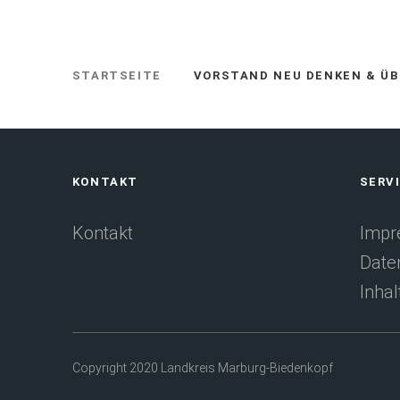
STARTSEITE
VORSTAND NEU DENKEN & Ü
SIE
BEFINDEN
SICH
HIER:
Fußbereich
KONTAKT
SERV
Kontakt
Impr
Date
Inhal
Copyright 2020 Landkreis Marburg-Biedenkopf