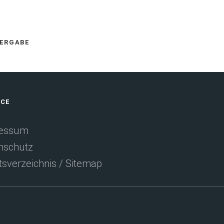
Facebook
E-
BERGABE
empfehlen
Mail
ICE
(Öffnet
empfehlen
essum
nschutz
in
tsverzeichnis / Sitemap
einem