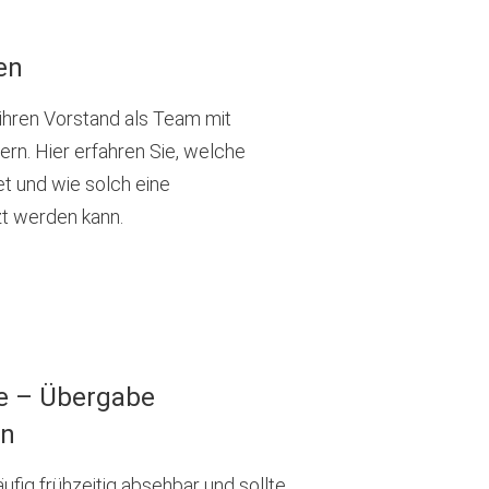
en
 ihren Vorstand als Team mit
ern. Hier erfahren Sie, welche
et und wie solch eine
 werden kann.
e – Übergabe
en
ufig frühzeitig absehbar und sollte