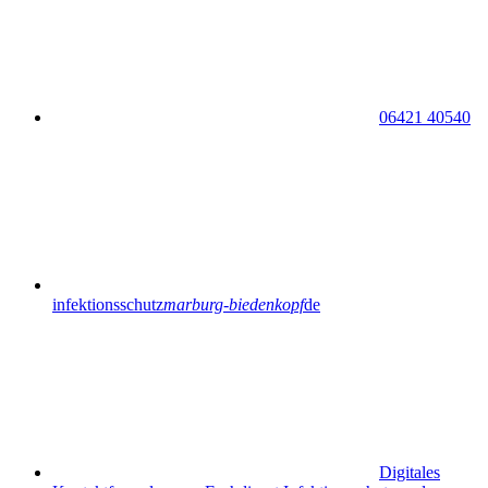
06421 40540
infektionsschutz
marburg-biedenkopf
de
Digitales