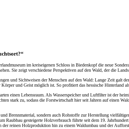
uchtsort?“
terlandmuseum im kreiseigenen Schloss in Biedenkopf die neue Sondera
ehen. Sie zeigt verschiedene Perspektiven auf den Wald, der die Lands
ungen und Sichtweisen der Menschen auf den Wald: Lange Zeit galt der 
Körper und Geist möglich ist. So profitiert das hessische Hinterland a
arten einen Lebensraum. Als Wasserspeicher und Luftfilter ist der hei
ichten stark zu, sodass die Forstwirtschaft hier seit Jahren auf einen
au- und Brennmaterial, sondern auch Rohstoffe zur Herstellung vielfäl
um Raubbau gesteigerte Holzverbrauch führte seit dem 19. Jahrhundert 
n der reinen Holzproduktion hin zu einem Waldumbau und der Aufforstun