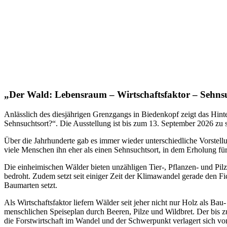
„Der Wald: Lebensraum – Wirtschaftsfaktor – Sehns
Anlässlich des diesjährigen Grenzgangs in Biedenkopf zeigt das Hin
Sehnsuchtsort?“. Die Ausstellung ist bis zum 13. September 2026 zu s
Über die Jahrhunderte gab es immer wieder unterschiedliche Vorstell
viele Menschen ihn eher als einen Sehnsuchtsort, in dem Erholung für 
Die einheimischen Wälder bieten unzähligen Tier-, Pflanzen- und Pilz
bedroht. Zudem setzt seit einiger Zeit der Klimawandel gerade den F
Baumarten setzt.
Als Wirtschaftsfaktor liefern Wälder seit jeher nicht nur Holz als B
menschlichen Speiseplan durch Beeren, Pilze und Wildbret. Der bis z
die Forstwirtschaft im Wandel und der Schwerpunkt verlagert sich vo