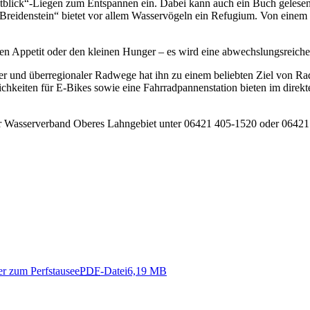
blick“-Liegen zum Entspannen ein. Dabei kann auch ein Buch gelesen
Breidenstein“ bietet vor allem Wasservögeln ein Refugium. Von einem
ßen Appetit oder den kleinen Hunger – es wird eine abwechslungsreiche
aler und überregionaler Radwege hat ihn zu einem beliebten Ziel von R
chkeiten für E-Bikes sowie eine Fahrradpannenstation bieten im direkte
e der Wasserverband Oberes Lahngebiet unter 06421 405-1520 oder 064
er zum Perfstausee
PDF
-Datei
6,19 MB