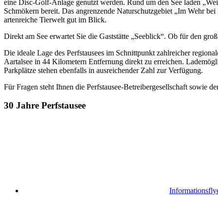
eine Disc-Golf-Anlage genutzt werden. Rund um den See laden „Weit
Schmökern bereit. Das angrenzende Naturschutzgebiet „Im Wehr bei 
artenreiche Tierwelt gut im Blick.
Direkt am See erwartet Sie die Gaststätte „Seeblick“. Ob für den gro
Die ideale Lage des Perfstausees im Schnittpunkt zahlreicher region
Aartalsee in 44 Kilometern Entfernung direkt zu erreichen. Lademögli
Parkplätze stehen ebenfalls in ausreichender Zahl zur Verfügung.
Für Fragen steht Ihnen die Perfstausee-Betreibergesellschaft sowi
30 Jahre Perfstausee
Informationsfly