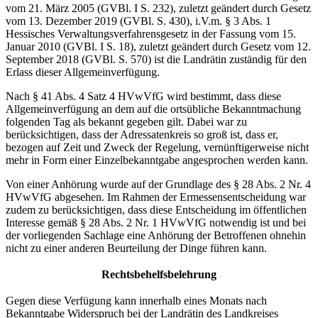
vom 21. März 2005 (GVBl. I S. 232), zuletzt geändert durch Gesetz
vom 13. Dezember 2019 (GVBl. S. 430), i.V.m. § 3 Abs. 1
Hessisches Verwaltungsverfahrensgesetz in der Fassung vom 15.
Januar 2010 (GVBl. I S. 18), zuletzt geändert durch Gesetz vom 12.
September 2018 (GVBl. S. 570) ist die Landrätin zuständig für den
Erlass dieser Allgemeinverfügung.
Nach § 41 Abs. 4 Satz 4 HVwVfG wird bestimmt, dass diese
Allgemeinverfügung an dem auf die ortsübliche Bekanntmachung
folgenden Tag als bekannt gegeben gilt. Dabei war zu
berücksichtigen, dass der Adressatenkreis so groß ist, dass er,
bezogen auf Zeit und Zweck der Regelung, vernünftigerweise nicht
mehr in Form einer Einzelbekanntgabe angesprochen werden kann.
Von einer Anhörung wurde auf der Grundlage des § 28 Abs. 2 Nr. 4
HVwVfG abgesehen. Im Rahmen der Ermessensentscheidung war
zudem zu berücksichtigen, dass diese Entscheidung im öffentlichen
Interesse gemäß § 28 Abs. 2 Nr. 1 HVwVfG notwendig ist und bei
der vorliegenden Sachlage eine Anhörung der Betroffenen ohnehin
nicht zu einer anderen Beurteilung der Dinge führen kann.
Rechtsbehelfsbelehrung
Gegen diese Verfügung kann innerhalb eines Monats nach
Bekanntgabe Widerspruch bei der Landrätin des Landkreises