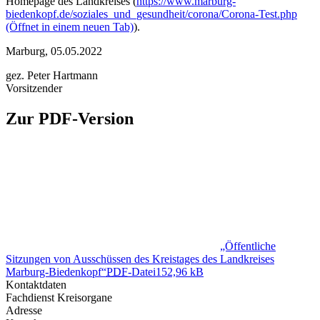
Homepage des Landkreises (
https://www.marburg-
biedenkopf.de/soziales_und_gesundheit/corona/Corona-Test.php
(Öffnet in einem neuen Tab)
).
Marburg, 05.05.2022
gez. Peter Hartmann
Vorsitzender
Zur PDF-Version
„Öffentliche
Sitzungen von Ausschüssen des Kreistages des Landkreises
Marburg-Biedenkopf“
PDF
-Datei
152,96 kB
Kontaktdaten
Fachdienst Kreisorgane
Adresse