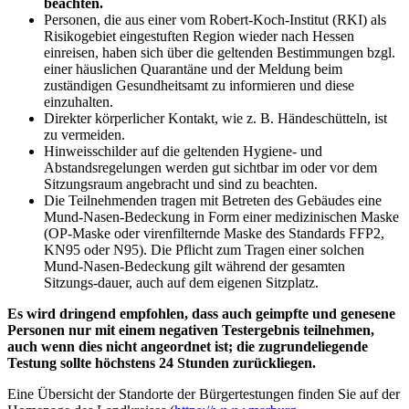
beachten.
Personen, die aus einer vom Robert-Koch-Institut (RKI) als
Risikogebiet eingestuften Region wieder nach Hessen
einreisen, haben sich über die geltenden Bestimmungen bzgl.
einer häuslichen Quarantäne und der Meldung beim
zuständigen Gesundheitsamt zu informieren und diese
einzuhalten.
Direkter körperlicher Kontakt, wie z. B. Händeschütteln, ist
zu vermeiden.
Hinweisschilder auf die geltenden Hygiene- und
Abstandsregelungen werden gut sichtbar im oder vor dem
Sitzungsraum angebracht und sind zu beachten.
Die Teilnehmenden tragen mit Betreten des Gebäudes eine
Mund-Nasen-Bedeckung in Form einer medizinischen Maske
(OP-Maske oder virenfilternde Maske des Standards FFP2,
KN95 oder N95). Die Pflicht zum Tragen einer solchen
Mund-Nasen-Bedeckung gilt während der gesamten
Sitzungs-dauer, auch auf dem eigenen Sitzplatz.
Es wird dringend empfohlen, dass auch geimpfte und genesene
Personen nur mit einem negativen Testergebnis teilnehmen,
auch wenn dies nicht angeordnet ist; die zugrundeliegende
Testung sollte höchstens 24 Stunden zurückliegen.
Eine Übersicht der Standorte der Bürgertestungen finden Sie auf der