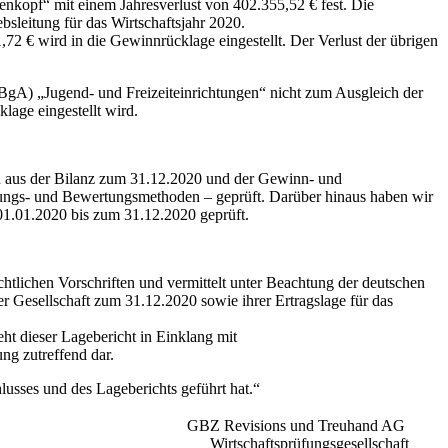
enkopf“ mit einem Jahresverlust von 402.355,52 € fest. Die
bsleitung für das Wirtschaftsjahr 2020.
2 € wird in die Gewinnrücklage eingestellt. Der Verlust der übrigen
(BgA) „Jugend- und Freizeiteinrichtungen“ nicht zum Ausgleich der
klage eingestellt wird.
d aus der Bilanz zum 31.12.2020 und der Gewinn- und
rungs- und Bewertungsmethoden – geprüft. Darüber hinaus haben wir
01.01.2020 bis zum 31.12.2020 geprüft.
chtlichen Vorschriften und vermittelt unter Beachtung der deutschen
 Gesellschaft zum 31.12.2020 sowie ihrer Ertragslage für das
eht dieser Lagebericht in Einklang mit
ung zutreffend dar.
usses und des Lageberichts geführt hat.“
GBZ Revisions und Treuhand AG
Wirtschaftsprüfungsgesellschaft