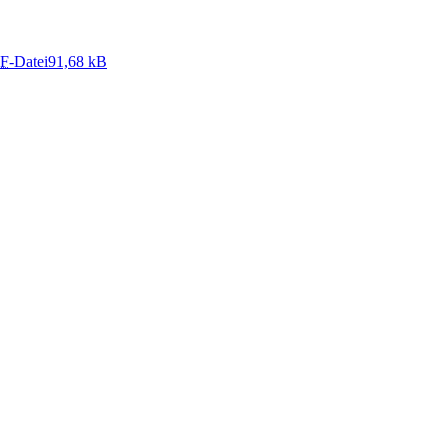
F
-Datei
91,68 kB