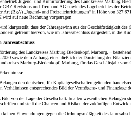
igenbetrieb Jugend- und Kulturförderung des Landkreises Marburg-Bied
der GBZ Revisions und Treuhand AG sowie des Lageberichtes der Betrie
r Art (BgA) „Jugend- und Freizeiteinrichtungen“ in Höhe von 327.671,7
€ wird auf neue Rechnung vorgetragen.
 klargestellt, dass der Jahresgewinn aus der Geschäftstätigkeit des 
ndern getrennt hiervon, wie im Jahresabschluss dargestellt, in die Rüc
m Jahresabschluss
rförderung des Landkreises Marburg-Biedenkopf, Marburg, – bestehen
2.2020 sowie dem Anhang, einschließlich der Darstellung der Bilanzie
Landkreises Marburg-Biedenkopf, Marburg, für das Geschäftsjahr vom 
 Erkenntnisse
n Belangen den deutschen, für Kapitalgesellschaften geltenden handelsre
 Verhältnissen entsprechendes Bild der Vermögens- und Finanzlage der
s Bild von der Lage der Gesellschaft. In allen wesentlichen Belangen st
schriften und stellt die Chancen und Risiken der zukünftigen Entwickl
u keinen Einwendungen gegen die Ordnungsmäßigkeit des Jahresabschl