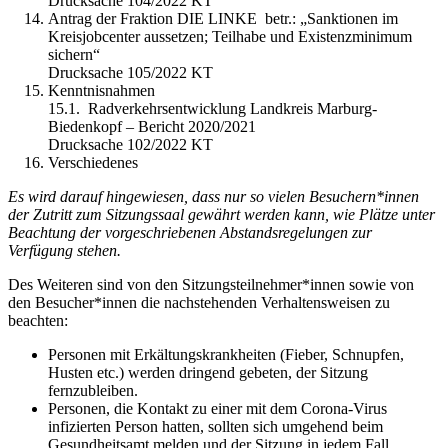
Drucksache 104/2022 KT
Antrag der Fraktion DIE LINKE betr.: „Sanktionen im
Kreisjobcenter aussetzen; Teilhabe und Existenzminimum
sichern“
Drucksache 105/2022 KT
Kenntnisnahmen
15.1. Radverkehrsentwicklung Landkreis Marburg-
Biedenkopf – Bericht 2020/2021
Drucksache 102/2022 KT
Verschiedenes
Es wird darauf hingewiesen, dass nur so vielen Besuchern*innen
der Zutritt zum Sitzungssaal gewährt werden kann, wie Plätze unter
Beachtung der vorgeschriebenen Abstandsregelungen zur
Verfügung stehen.
Des Weiteren sind von den Sitzungsteilnehmer*innen sowie von
den Besucher*innen die nachstehenden Verhaltensweisen zu
beachten:
Personen mit Erkältungskrankheiten (Fieber, Schnupfen,
Husten etc.) werden dringend gebeten, der Sitzung
fernzubleiben.
Personen, die Kontakt zu einer mit dem Corona-Virus
infizierten Person hatten, sollten sich umgehend beim
Gesundheitsamt melden und der Sitzung in jedem Fall