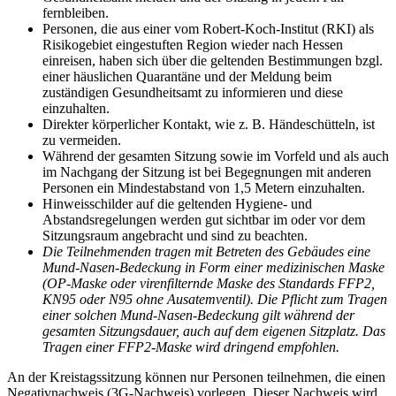
fernbleiben.
Personen, die aus einer vom Robert-Koch-Institut (RKI) als
Risikogebiet eingestuften Region wieder nach Hessen
einreisen, haben sich über die geltenden Bestimmungen bzgl.
einer häuslichen Quarantäne und der Meldung beim
zuständigen Gesundheitsamt zu informieren und diese
einzuhalten.
Direkter körperlicher Kontakt, wie z. B. Händeschütteln, ist
zu vermeiden.
Während der gesamten Sitzung sowie im Vorfeld und als auch
im Nachgang der Sitzung ist bei Begegnungen mit anderen
Personen ein Mindestabstand von 1,5 Metern einzuhalten.
Hinweisschilder auf die geltenden Hygiene- und
Abstandsregelungen werden gut sichtbar im oder vor dem
Sitzungsraum angebracht und sind zu beachten.
Die Teilnehmenden tragen mit Betreten des Gebäudes eine
Mund-Nasen-Bedeckung in Form einer medizinischen Maske
(OP-Maske oder virenfilternde Maske des Standards FFP2,
KN95 oder N95 ohne Ausatemventil). Die Pflicht zum Tragen
einer solchen Mund-Nasen-Bedeckung gilt während der
gesamten Sitzungsdauer, auch auf dem eigenen Sitzplatz. Das
Tragen einer FFP2-Maske wird dringend empfohlen.
An der Kreistagssitzung können nur Personen teilnehmen, die einen
Negativnachweis (3G-Nachweis) vorlegen. Dieser Nachweis wird